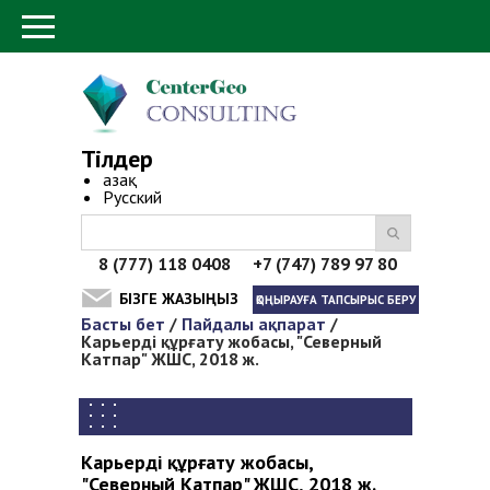
Тілдер
Қазақ
Русский
8 (777) 118 0408 +7 (747) 789 97 80
БІЗГЕ ЖАЗЫҢЫЗ
ҚОҢЫРАУҒА ТАПСЫРЫС БЕРУ
Басты бет
/
Пайдалы ақпарат
/
You are here
Карьерді құрғату жобасы, "Северный
Катпар" ЖШС, 2018 ж.
Карьерді құрғату жобасы,
"Северный Катпар" ЖШС, 2018 ж.