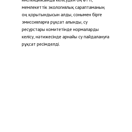
мемлекеттік экологиялық сараптаманың
оң қорытындысын алды, сонымен бірге
эмиссияларға рұқсат алынды, су
ресурстары комитетінде нормаларды
келісу, нәтижесінде арнайы су пайдалануға
рұқсат ресімделді.