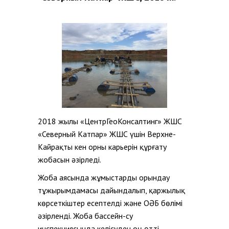
2018 жылы «ЦентрГеоКонсалтинг» ЖШС
«Северный Катпар» ЖШС үшін Верхне-
Кайрақты кен орны карьерін құрғату
жобасын әзірледі.
Жоба аясында жұмыстарды орындау
тұжырымдамасы дайындалып, қаржылық
көрсеткіштер есептелді және ҚОӘБ бөлімі
әзірленді. Жоба бассейн-су
инспекциясында келісуден оң өтті,