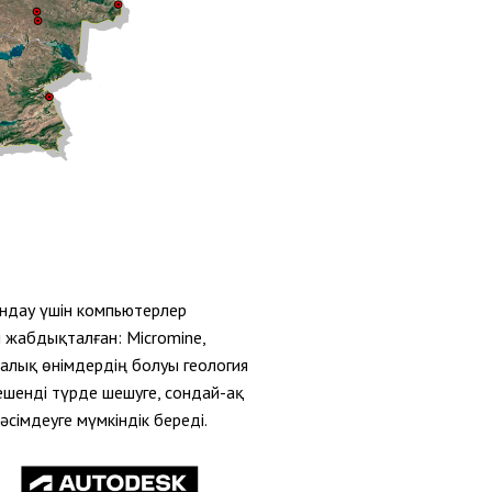
ндау үшін компьютерлер
жабдықталған: Micromine,
лық өнімдердің болуы геология
кешенді түрде шешуге, сондай-ақ
сімдеуге мүмкіндік береді.