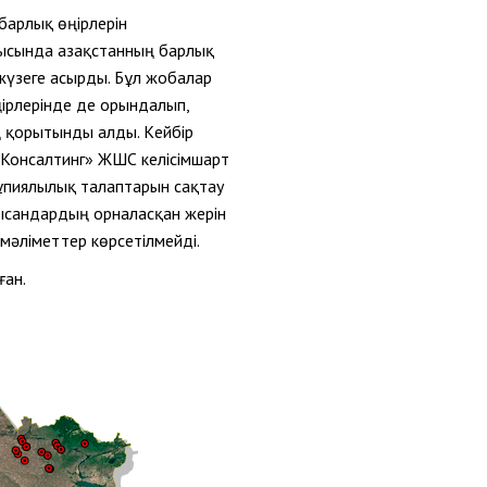
барлық өңірлерін
ысында Қазақстанның барлық
 жүзеге асырды. Бұл жобалар
ірлерінде де орындалып,
ң қорытынды алды.
К
ейбір
Консалтинг» ЖШС келісімшарт
Құпиялылық талаптарын сақтау
нысандардың орналасқан жерін
мәліметтер көрсетілмейді.
ған
.