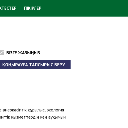
ІКТЕСТЕР
ПІКІРЛЕР
БІЗГЕ ЖАЗЫҢЫЗ
ҚОҢЫРАУҒА ТАПСЫРЫС БЕРУ
 өнеркәсіптік құрылыс, экология
тингтік қызметтердің кең ауқымын