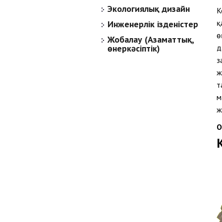
Экологиялық дизайн
К
қ
Инженерлік ізденістер
ө
Жобалау (Азаматтық,
өнеркәсіптік)
д
з
ж
т
м
ж
О