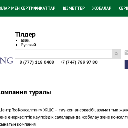
ЯЛАР МЕН СЕРТИФИКАТТАР
ҚЫЗМЕТТЕР
ЖОБАЛАР
СЕР
Тілдер
Қазақ
Русский
8 (777) 118 0408 +7 (747) 789 97 80
Компания туралы
ЦентрГеоКонсалтинг» ЖШС – тау-кен өнеркәсібі, азаматтық және
әне өнеркәсіптік қауіпсіздік салаларында жобалау және консал
сынатын компания.