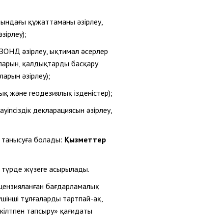
дындағы құжаттаманы әзірлеу,
зірлеу);
(ЗОНД әзірлеу, ықтимал әсерлер
парын, қалдықтарды басқару
арын әзірлеу);
ық және геодезиялық ізденістер);
ауіпсіздік декларациясын әзірлеу,
ы танысуға болады:
Қызметтер
 түрде жүзеге асырылады.
ицензияланған бағдарламалық
шінші тұлғаларды тартпай-ақ,
кілтпен тапсыру» қағидаты