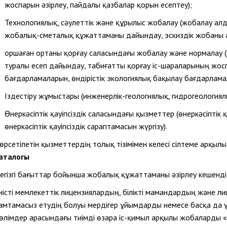
жоспарын әзірлеу, пайдалы қазбалар қорын есептеу);
Технологиялық, сәулеттік және құрылыс жобалау (жобалау ал
жобалық-сметалық құжаттаманы дайындау, эскиздік жобаны ә
Қоршаған ортаны қорғау саласындағы жобалау және нормалау 
туралы есеп дайындау, табиғатты қорғау іс-шараларының жос
бағдарламаларын, өндірістік экологиялық бақылау бағдарламал
Іздестіру жұмыстары (инженерлік-геологиялық, гидрогеологиял
Өнеркәсіптік қауіпсіздік саласындағы қызметтер (өнеркәсіптік қ
өнеркәсіптік қауіпсіздік сараптамасын жүргізу).
өрсетілетін қызметтердің толық тізімімен келесі сілтеме арқыл
аталогы
егізгі бағыттар бойынша жобалық құжаттаманы әзірлеу кешенді
иісті мемлекеттік лицензиялардың, білікті мамандардың және л
амтамасыз етудің болуы мердігер ұйымдарды немесе басқа да ү
өлімдер арасындағы тиімді өзара іс-қимыл арқылы жобаларды «