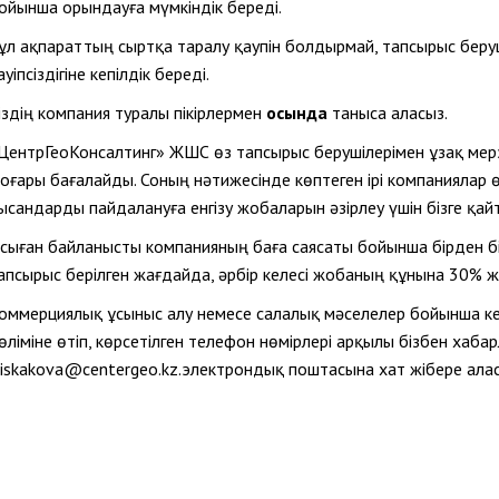
ойынша орындауға мүмкіндік береді.
ұл ақпараттың сыртқа таралу қаупін болдырмай, тапсырыс бер
ауіпсіздігіне кепілдік береді.
іздің компания туралы пікірлермен
осында
таныса аласыз.
ЦентрГеоКонсалтинг» ЖШС өз тапсырыс берушілерімен ұзақ мерз
оғары бағалайды. Соның нәтижесінде көптеген ірі компаниялар ө
ысандарды пайдалануға енгізу жобаларын әзірлеу үшін бізге қайт
сыған байланысты компанияның баға саясаты бойынша бірден б
апсырыс берілген жағдайда, әрбір келесі жобаның құнына 30% 
оммерциялық ұсыныс алу немесе салалық мәселелер бойынша ке
өліміне өтіп, көрсетілген телефон нөмірлері арқылы бізбен хаба
.iskakova@centergeo.kz
.
электрондық поштасына хат жібере алас