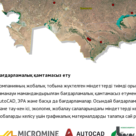
ағдарламалық қамтамасыз ету
омпанияның жобалық тобына жүктелген міндеттерді тиімді оры
аманауи мамандандырылған бағдарламалық қамтамасыз етумен 
utoCAD, ЭРА және басқа да бағдарламалар.
Осындай бағдарлама
әне тау-кен ісі, экология, жобалау салаларындағы міндеттерді 
обаларды келісу үшін графикалық материалдарды талапқа сай рә