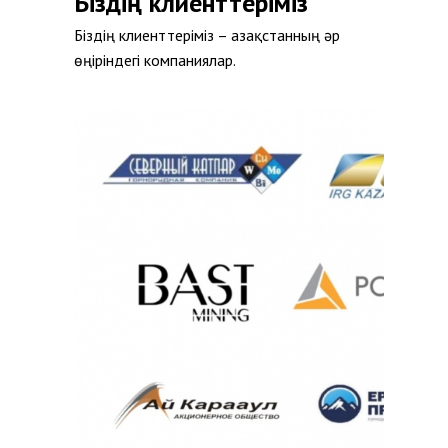
Біздің клиенттеріміз
Біздің клиенттеріміз – Қазақстанның әр
өңіріндегі компаниялар.