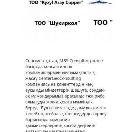
Сонымен қатар, MBS Consulting және
басқа да консалтингтік
компаниялармен ынтымақтастық
жасау CenterGeoConsulting
компаниясына клиенттердің кең
ауқымды міндеттерін шешуге, сондай-
ақ мамандарымыз арасында тәжірибе
алмасуды жолға қоюға мүмкіндік
береді. Бұл өз кезегінде даму көкжиегін
кеңейтіп, жобалық шешімдерді әзірлеу
барысында компания
қызметкерлерінің кәсіби деңгейін
арттыруды қамтамасыз етеді.