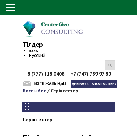
Тілдер
Қазақ
Русский
8 (777) 118 0408 +7 (747) 789 97 80
БІЗГЕ ЖАЗЫҢЫЗ
ҚОҢЫРАУҒА ТАПСЫРЫС БЕРУ
Басты бет
/
Серіктестер
You are here
Серіктестер